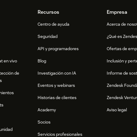
Recursos
Empresa
Centro de ayuda
Acerca de noso
Seguridad
¿Qué es Zende
API y programadores
Ofertas de emp
t en vivo
Blog
Inclusión y per
tección de
Investigación con IA
Informe de sost
s
Eventos y webinars
Zendesk Found
mientos
Historias de clientes
Zendesk Ventu
ts
Academy
Aviso legal
Socios
munidad
Servicios profesionales