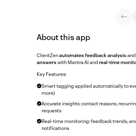
About this app
ClientZen
automates feedback analysis
and
answers
with Mantra AI and
real-time monit
Key Features:
Smart tagging applied automatically to ever
more)
Accurate insights: contact reasons, recurri
requests
Real-time monitoring: feedback trends, an
notifications