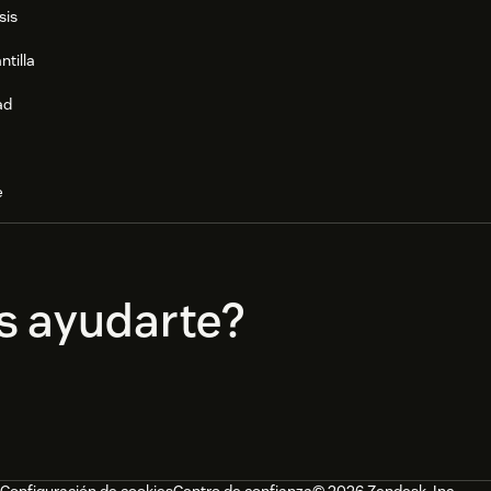
sis
ntilla
ad
e
s ayudarte?