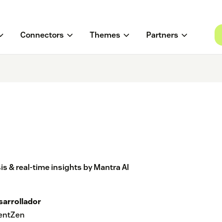
Connectors
Themes
Partners
s & real-time insights by Mantra AI
sarrollador
ientZen