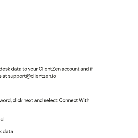
desk data to your ClientZen account and if
us at support@clientzen.io
ord, click next and select: Connect With
ed
k data