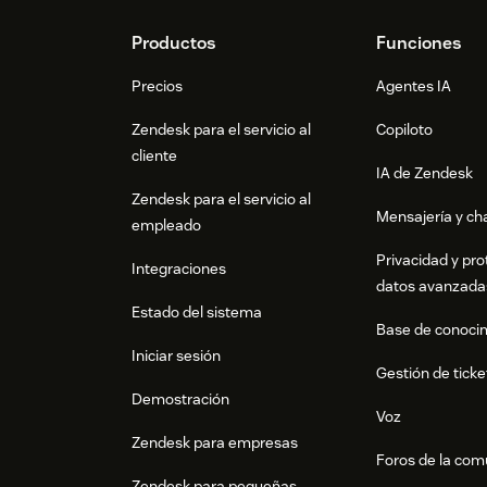
Footer
Productos
Funciones
Precios
Agentes IA
Zendesk para el servicio al
Copiloto
cliente
IA de Zendesk
Zendesk para el servicio al
Mensajería y cha
empleado
Privacidad y pro
Integraciones
datos avanzada
Estado del sistema
Base de conoci
Iniciar sesión
Gestión de ticke
Demostración
Voz
Zendesk para empresas
Foros de la co
Zendesk para pequeñas