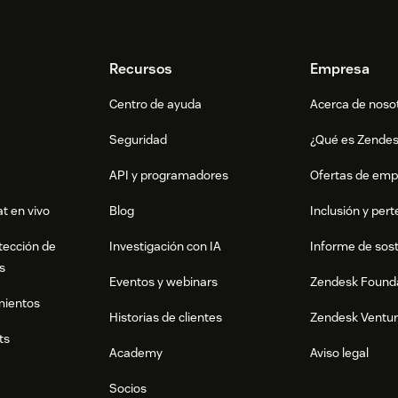
Recursos
Empresa
Centro de ayuda
Acerca de noso
Seguridad
¿Qué es Zende
API y programadores
Ofertas de emp
t en vivo
Blog
Inclusión y per
tección de
Investigación con IA
Informe de sost
s
Eventos y webinars
Zendesk Found
mientos
Historias de clientes
Zendesk Ventu
ts
Academy
Aviso legal
Socios