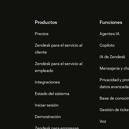
Footer
Productos
Funciones
Precios
Agentes IA
Zendesk para el servicio al
Copiloto
cliente
IA de Zendesk
Zendesk para el servicio al
Mensajería y cha
empleado
Privacidad y pro
Integraciones
datos avanzada
Estado del sistema
Base de conoci
Iniciar sesión
Gestión de ticke
Demostración
Voz
Zendesk para empresas