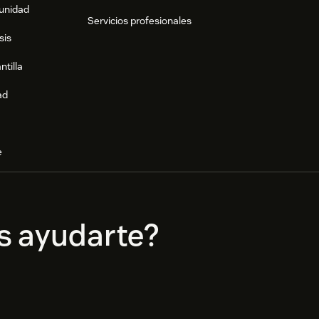
munidad
Servicios profesionales
sis
ntilla
ad
e
s ayudarte?