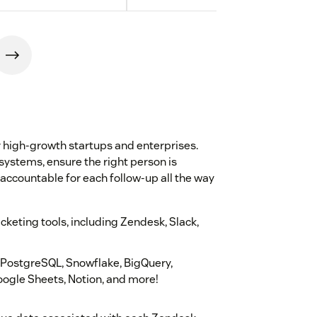
r high-growth startups and enterprises.
systems, ensure the right person is
 accountable for each follow-up all the way
keting tools, including Zendesk, Slack,
g PostgreSQL, Snowflake, BigQuery,
ogle Sheets, Notion, and more!