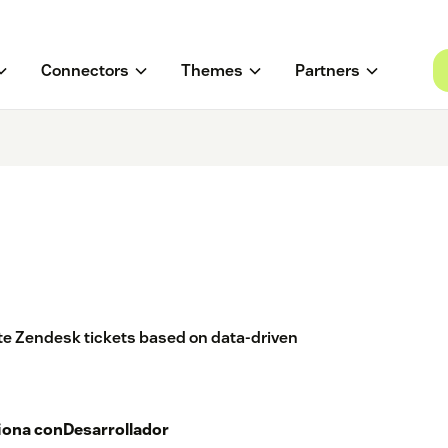
Connectors
Themes
Partners
ate Zendesk tickets based on data-driven
iona con
Desarrollador