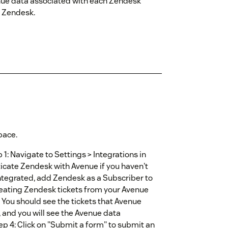
enue data associated with each Zendesk
m Zendesk.
pace.
1: Navigate to Settings > Integrations in
ticate Zendesk with Avenue if you haven't
integrated, add Zendesk as a Subscriber to
creating Zendesk tickets from your Avenue
 You should see the tickets that Avenue
, and you will see the Avenue data
tep 4: Click on "Submit a form" to submit an