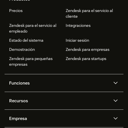
Precios
Zendesk para el servicio al
cliente
Zendesk para el servicio al
Integraciones
empleado
Estado del sistema
Iniciar sesión
Demostración
Zendesk para empresas
Zendesk para pequeñas
Zendesk para startups
empresas
Funciones
Agentes IA
Copiloto
Recursos
IA de Zendesk
Mensajería y chat en vivo
Centro de ayuda
Seguridad
Privacidad y protección de
Base de conocimientos
Empresa
datos avanzadas
API y programadores
Blog
Gestión de tickets
Voz