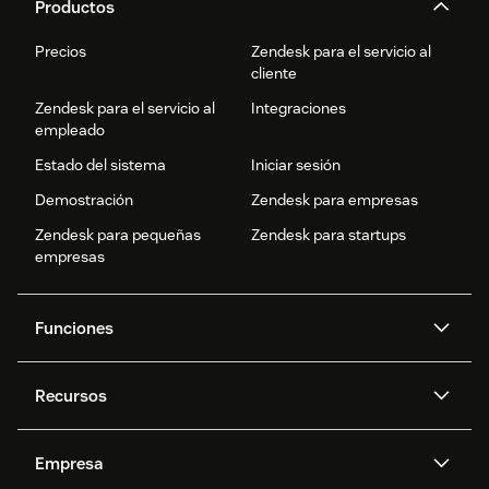
Productos
Precios
Zendesk para el servicio al
cliente
Zendesk para el servicio al
Integraciones
empleado
Estado del sistema
Iniciar sesión
Demostración
Zendesk para empresas
Zendesk para pequeñas
Zendesk para startups
empresas
Funciones
Agentes IA
Copiloto
Recursos
IA de Zendesk
Mensajería y chat en vivo
Centro de ayuda
Seguridad
Privacidad y protección de
Base de conocimientos
Empresa
datos avanzadas
API y programadores
Blog