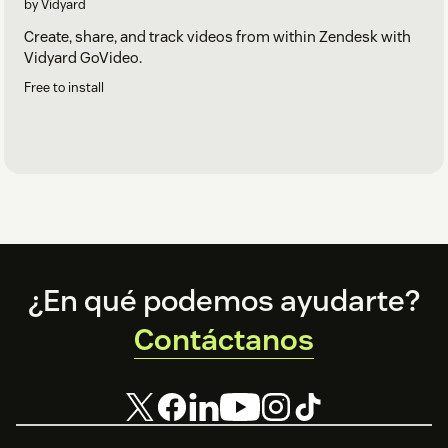
by Vidyard
Create, share, and track videos from within Zendesk with
Vidyard GoVideo.
Free to install
Footer
¿En qué podemos ayudarte?
Contáctanos