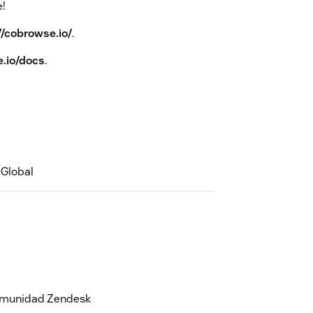
e!
//cobrowse.io/
.
e.io/docs
.
Global
 comunidad Zendesk