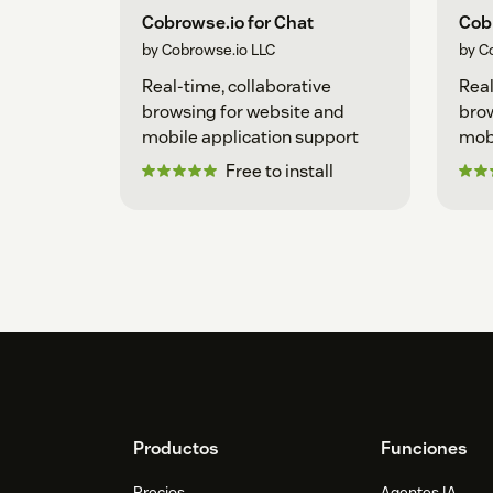
Cobrowse.io for Chat
Cobr
by Cobrowse.io LLC
by C
Real-time, collaborative
Real
browsing for website and
brow
mobile application support
mobi
Free to install
Footer
Productos
Funciones
Precios
Agentes IA