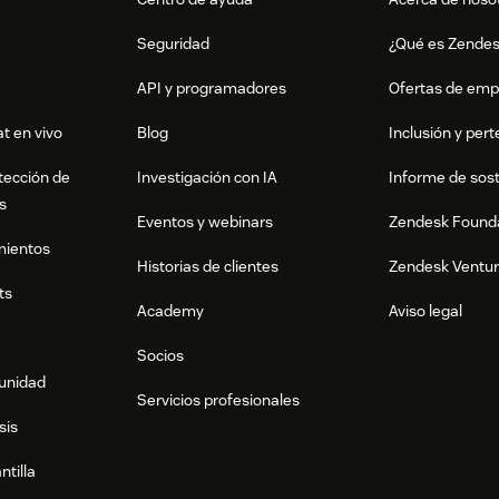
Seguridad
¿Qué es Zende
API y programadores
Ofertas de emp
t en vivo
Blog
Inclusión y per
tección de
Investigación con IA
Informe de sost
s
Eventos y webinars
Zendesk Found
mientos
Historias de clientes
Zendesk Ventu
ts
Academy
Aviso legal
Socios
munidad
Servicios profesionales
sis
ntilla