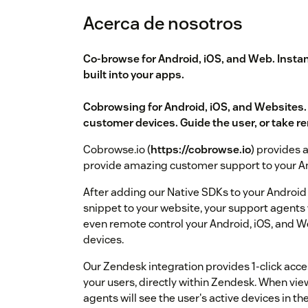
Acerca de nosotros
Co-browse for Android, iOS, and Web. Insta
built into your apps.
Cobrowsing for Android, iOS, and Websites.
customer devices. Guide the user, or take r
Cobrowse.io (
https://cobrowse.io
) provides 
provide amazing customer support to your An
After adding our Native SDKs to your Android 
snippet to your website, your support agents 
even remote control your Android, iOS, and 
devices.
Our Zendesk integration provides 1-click acce
your users, directly within Zendesk. When viewi
agents will see the user's active devices in t