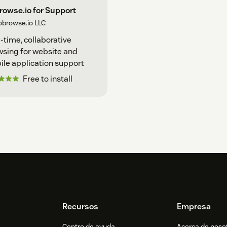
owse.io for Support
obrowse.io LLC
-time, collaborative
sing for website and
le application support
Free to install
Recursos
Empresa
Centro de ayuda
Acerca de noso