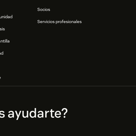
Socios
munidad
Servicios profesionales
sis
ntilla
ad
e
s ayudarte?