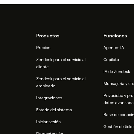
Footer
Productos
Funciones
Precios
Agentes IA
Zendesk para el servicio al
Copiloto
cliente
IA de Zendesk
Zendesk para el servicio al
Mensajería y cha
empleado
Privacidad y pro
Integraciones
datos avanzada
Estado del sistema
Base de conoci
Iniciar sesión
Gestión de ticke
Demostración