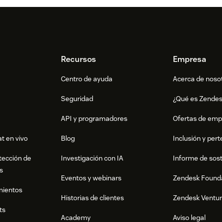
Recursos
Empresa
Centro de ayuda
Acerca de noso
Seguridad
¿Qué es Zende
API y programadores
Ofertas de emp
t en vivo
Blog
Inclusión y per
tección de
Investigación con IA
Informe de sost
s
Eventos y webinars
Zendesk Found
mientos
Historias de clientes
Zendesk Ventu
ts
Academy
Aviso legal