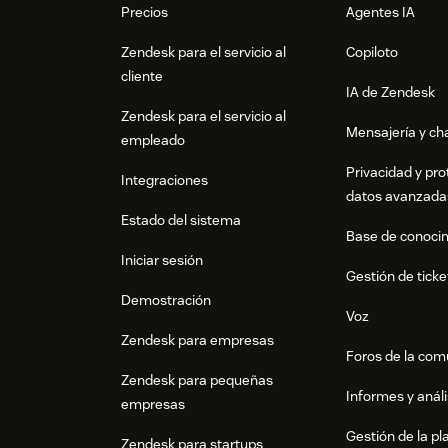
Precios
Agentes IA
Zendesk para el servicio al
Copiloto
cliente
IA de Zendesk
Zendesk para el servicio al
Mensajería y cha
empleado
Privacidad y pro
Integraciones
datos avanzada
Estado del sistema
Base de conoci
Iniciar sesión
Gestión de ticke
Demostración
Voz
Zendesk para empresas
Foros de la co
Zendesk para pequeñas
Informes y análi
empresas
Gestión de la pla
Zendesk para startups