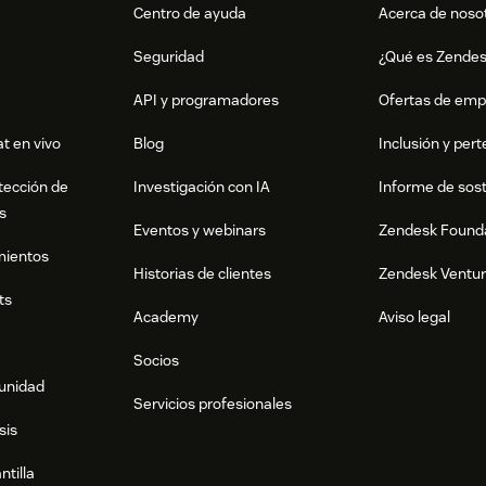
Centro de ayuda
Acerca de noso
Seguridad
¿Qué es Zende
API y programadores
Ofertas de emp
t en vivo
Blog
Inclusión y per
tección de
Investigación con IA
Informe de sost
s
Eventos y webinars
Zendesk Found
mientos
Historias de clientes
Zendesk Ventu
ts
Academy
Aviso legal
Socios
munidad
Servicios profesionales
sis
ntilla