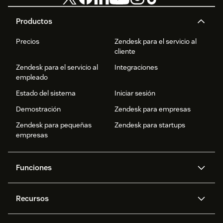
Productos
Precios
Zendesk para el servicio al
cliente
Zendesk para el servicio al
Integraciones
empleado
Estado del sistema
Iniciar sesión
Demostración
Zendesk para empresas
Zendesk para pequeñas
Zendesk para startups
empresas
Funciones
Agentes IA
Copiloto
Recursos
IA de Zendesk
Mensajería y chat en vivo
Centro de ayuda
Seguridad
Privacidad y protección de
Base de conocimientos