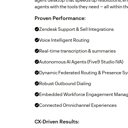
agent desktop that speeds up resolutions, e
agents with the tools they need — all within
Proven Performance:
Zendesk Support & Sell Integrations
Voice Intelligent Routing
Real-time transcription & summaries
Autonomous AI Agents (Five9 Studio IVA)
Dynamic Federated Routing & Presence Sy
Robust Outbound Dialing
Embedded Workforce Engagement Mana
Connected Omnichannel Experiences
CX-Driven Results: