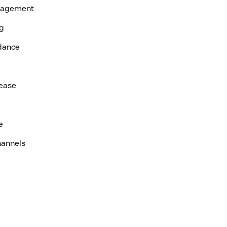
anagement
ng
idance
 ease
e
hannels