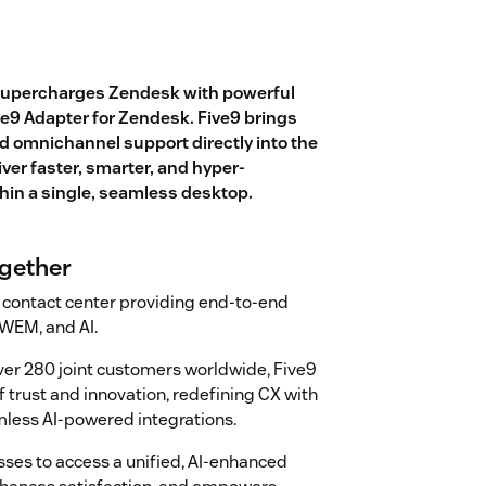
 supercharges Zendesk with powerful
ive9 Adapter for Zendesk. Five9 brings
d omnichannel support directly into the
er faster, smarter, and hyper-
hin a single, seamless desktop.
ogether
d contact center providing end-to-end
 WEM, and AI.
ver 280 joint customers worldwide, Five9
 trust and innovation, redefining CX with
less AI-powered integrations.
ses to access a unified, AI-enhanced