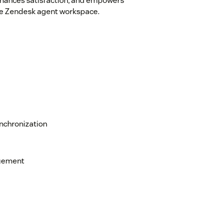
nhances satisfaction, and empowers
 the Zendesk agent workspace.
nchronization
gement