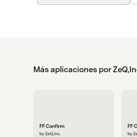
Más aplicaciones por ZeQ,In
FF Confirm
FF 
by ZeQ,Inc.
by Ze