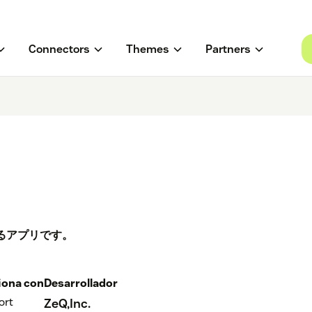
Connectors
Themes
Partners
るアプリです。
iona con
Desarrollador
ort
ZeQ,Inc.