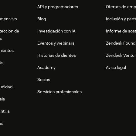
API y programadores
Ofertas de emp
t en vivo
Blog
Inclusión y per
tección de
Investigación con IA
Informe de sost
s
Eventos y webinars
Zendesk Found
mientos
Historias de clientes
Zendesk Ventu
ts
Academy
Aviso legal
Socios
munidad
Servicios profesionales
sis
ntilla
ad