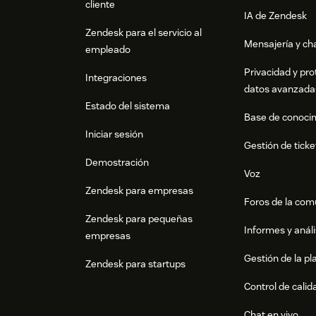
cliente
IA de Zendesk
Zendesk para el servicio al
Mensajería y cha
empleado
Privacidad y pro
Integraciones
datos avanzada
Estado del sistema
Base de conoci
Iniciar sesión
Gestión de ticke
Demostración
Voz
Zendesk para empresas
Foros de la co
Zendesk para pequeñas
Informes y análi
empresas
Gestión de la pla
Zendesk para startups
Control de calid
Chat en vivo