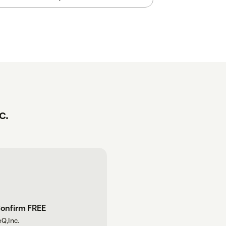
c.
Confirm FREE
Q,Inc.