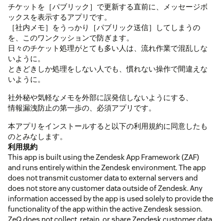
チケットを［パブリック］で更新する直前に、メッセージボ
ックスを表示するアプリです。
［社内メモ］をうっかり［パブリック送信］してしまうの
を、このワンクッションで防ぎます。
日々のチケット処理がとても多い人は、流れ作業で混乱しな
いように。
ときどきしか処理をしない人でも、慣れない操作で間違えな
いように。
社外秘や気軽なメモを外部に誤発信しないようにする、
情報漏洩防止の第一歩の、必須アプリです。
本アプリをインストールすると以下の利用規約に同意したも
のとみなします。
利用規約
This app is built using the Zendesk App Framework (ZAF)
and runs entirely within the Zendesk environment. The app
does not transmit customer data to external servers and
does not store any customer data outside of Zendesk. Any
information accessed by the app is used solely to provide the
functionality of the app within the active Zendesk session.
ZeQ does not collect, retain, or share Zendesk customer data