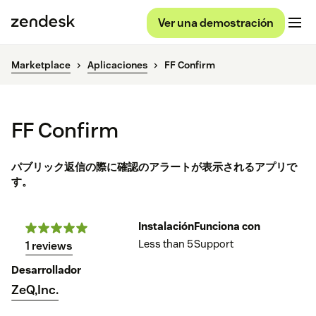
Ver una demostración
Marketplace
Aplicaciones
FF Confirm
FF Confirm
パブリック返信の際に確認のアラートが表示されるアプリで
す。
Instalación
Funciona con
Less than 5
Support
1 reviews
Desarrollador
ZeQ,Inc.