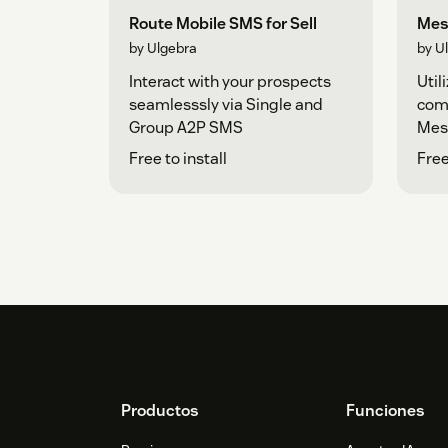
Route Mobile SMS for Sell
Mes
by Ulgebra
by U
Interact with your prospects
Util
seamlesssly via Single and
com
Group A2P SMS
Mess
inte
Free to install
Free
Footer
Productos
Funciones