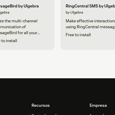
sageBird by Ulgebra
RingCentral SMS by Ulge
lgebra
by Ulgebra
ize the multi-channel
Make effective interaction
munication of
using RingCentral messag
ageBird for all your
Free to install
ractions
 to install
Recursos
Empresa