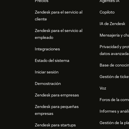
Precios
Agentes IA
Zendesk para el servicio al
Copiloto
cliente
IA de Zendesk
Zendesk para el servicio al
Mensajería y cha
empleado
Privacidad y pro
Integraciones
datos avanzada
Estado del sistema
Base de conoci
Iniciar sesión
Gestión de ticke
Demostración
Voz
Zendesk para empresas
Foros de la co
Zendesk para pequeñas
Informes y análi
empresas
Gestión de la pla
Zendesk para startups