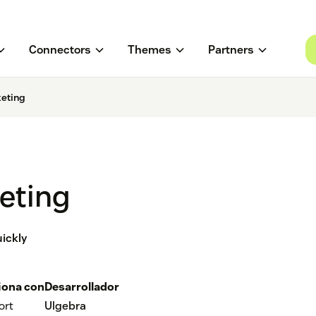
Connectors
Themes
Partners
keting
keting
uickly
iona con
Desarrollador
ort
Ulgebra