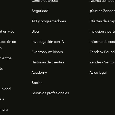
Centro de ayuda
Acerca de noso
Seguridad
¿Qué es Zende
API y programadores
Ofertas de emp
t en vivo
Blog
Inclusión y per
tección de
Investigación con IA
Informe de sost
s
Eventos y webinars
Zendesk Found
mientos
Historias de clientes
Zendesk Ventu
ts
Academy
Aviso legal
Socios
munidad
Servicios profesionales
sis
ntilla