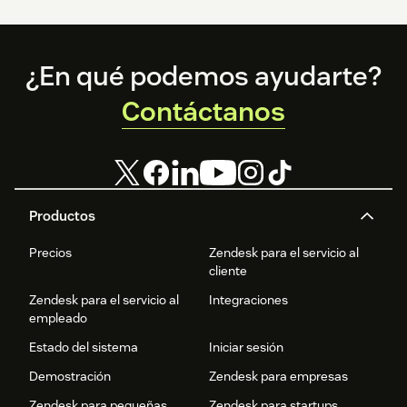
Footer
¿En qué podemos ayudarte?
Contáctanos
Productos
Precios
Zendesk para el servicio al
cliente
Zendesk para el servicio al
Integraciones
empleado
Estado del sistema
Iniciar sesión
Demostración
Zendesk para empresas
Zendesk para pequeñas
Zendesk para startups