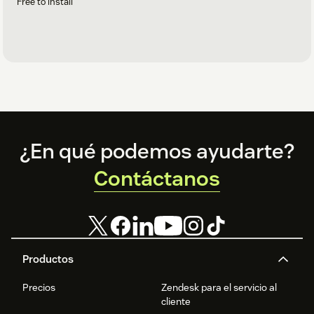
Free to install
Footer
¿En qué podemos ayudarte?
Contáctanos
Productos
Precios
Zendesk para el servicio al
cliente