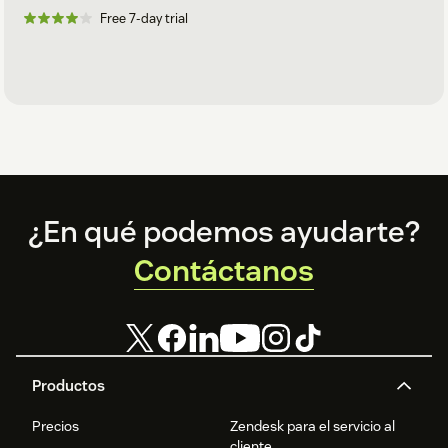
Free 7-day trial
Footer
¿En qué podemos ayudarte?
Contáctanos
Productos
Precios
Zendesk para el servicio al
cliente