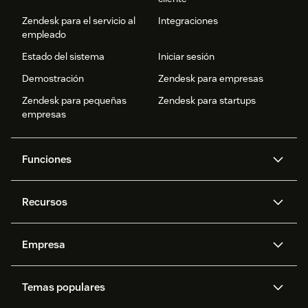
Zendesk para el servicio al
Integraciones
empleado
Estado del sistema
Iniciar sesión
Demostración
Zendesk para empresas
Zendesk para pequeñas
Zendesk para startups
empresas
Funciones
Agentes IA
Copiloto
Recursos
IA de Zendesk
Mensajería y chat en vivo
Centro de ayuda
Seguridad
Privacidad y protección de
Base de conocimientos
Empresa
datos avanzadas
API y programadores
Blog
Gestión de tickets
Voz
Acerca de nosotros
¿Qué es Zendesk?
Investigación con IA
Eventos y webinars
Temas populares
Foros de la comunidad
Informes y análisis
Ofertas de empleo
Inclusión y pertenencia
Historias de clientes
Academy