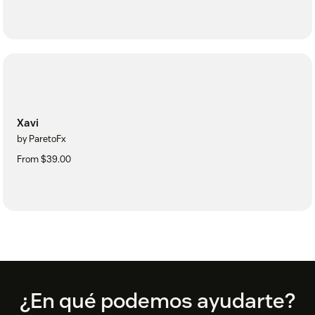
Xavi
by ParetoFx
From $39.00
Footer
¿En qué podemos ayudarte?