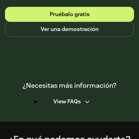
Pruébalo gratis
Ver una demostración
¿Necesitas más información?
View FAQs
Footer