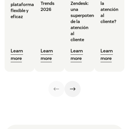
Trends
Zendesk:
la
plataforma
2026
una
atención
flexible y
superpotencia
al
eficaz
de la
cliente?
atención
al
cliente
Learn
Learn
Learn
Learn
more
more
more
more