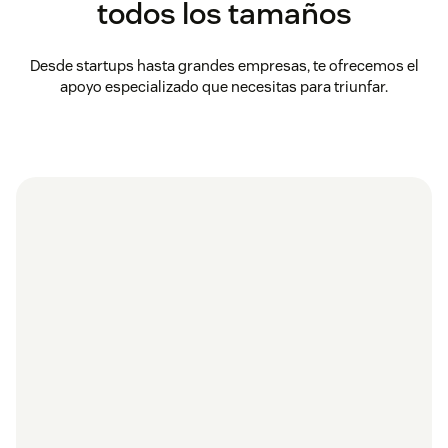
todos los tamaños
Desde startups hasta grandes empresas, te ofrecemos el
apoyo especializado que necesitas para triunfar.
“H
ne
basad
y