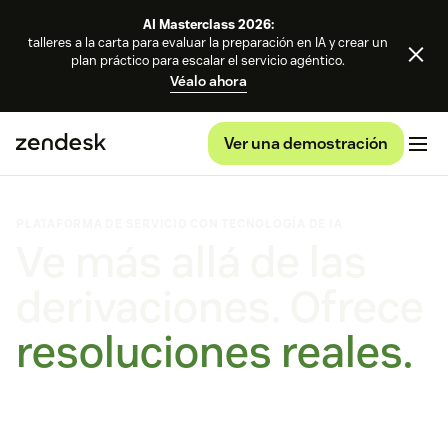
AI Masterclass 2026:
talleres a la carta para evaluar la preparación en IA y crear un
plan práctico para escalar el servicio agéntico.
Véalo ahora
Ver una demostración
PLATAFORMA DE SERVICIO CON TECNOLOGÍA DE IA
Ve más allá de las
derivaciones. Ofrece
resoluciones reales.
Agentes IA con capacidad de autoaprendizaje que se adaptan
y superan las expectativas.