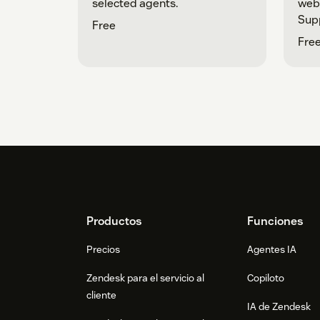
selected agents.
webs
Supp
Free
ifra
Fre
Footer
Productos
Funciones
Precios
Agentes IA
Zendesk para el servicio al
Copiloto
cliente
IA de Zendesk