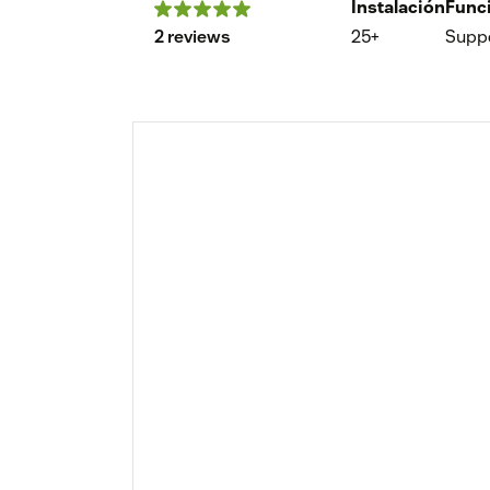
Instalación
Func
2 reviews
25+
Supp