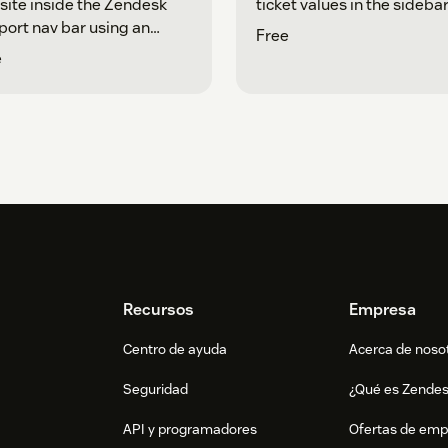
ite inside the Zendesk
ticket values in the sidebar
ort nav bar using an
Free
me.
e
Recursos
Empresa
Centro de ayuda
Acerca de noso
Seguridad
¿Qué es Zende
API y programadores
Ofertas de emp