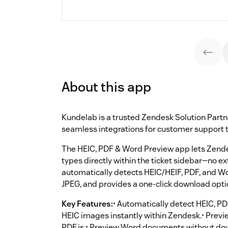
About this app
Kundelab is a trusted Zendesk Solution Partn
seamless integrations for customer support 
The HEIC, PDF & Word Preview app lets Zend
types directly within the ticket sidebar—no e
automatically detects HEIC/HEIF, PDF, and W
JPEG, and provides a one-click download optio
Key Features:
• Automatically detect HEIC, P
HEIC images instantly within Zendesk.• Previ
PDF.js.• Preview Word documents without dow