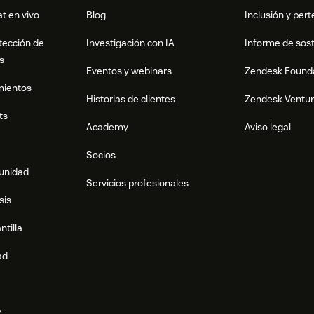
t en vivo
Blog
Inclusión y per
tección de
Investigación con IA
Informe de sost
s
Eventos y webinars
Zendesk Found
mientos
Historias de clientes
Zendesk Ventu
ts
Academy
Aviso legal
Socios
munidad
Servicios profesionales
sis
ntilla
ad
e