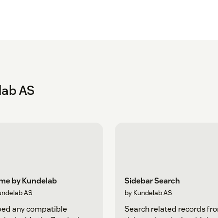
lab AS
ame by Kundelab
Sidebar Search
undelab AS
by Kundelab AS
ed any compatible
Search related records fr