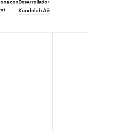
iona con
Desarrollador
ort
Kundelab AS