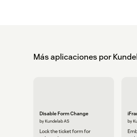
Más aplicaciones por Kunde
Disable Form Change
iFr
by Kundelab AS
by K
Lock the ticket form for
Emb