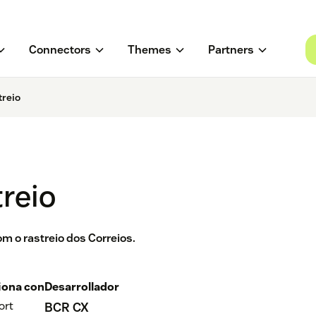
Connectors
Themes
Partners
treio
treio
m o rastreio dos Correios.
iona con
Desarrollador
ort
BCR CX