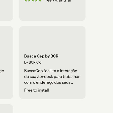
Free 7-day trial
Busca Cep by BCR
by BCR.CX
ge
BuscaCep facilita a interação
da sua Zendesk para trabalhar
com o endereço dos seus
clientes.
Free to install