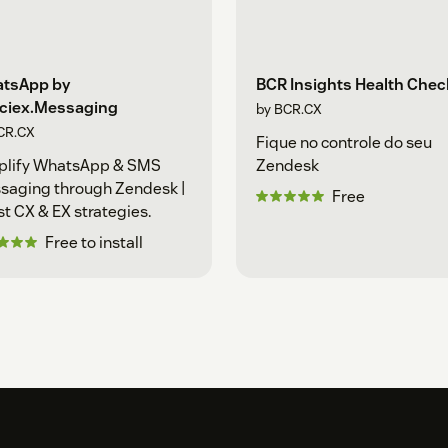
tsApp by
BCR Insights Health Chec
ciex.Messaging
by BCR.CX
CR.CX
Fique no controle do seu
plify WhatsApp & SMS
Zendesk
saging through Zendesk |
Free
t CX & EX strategies.
Free to install