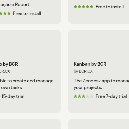
ação e Report.
Free to install
Free to install
o by BCR
Kanban by BCR
CR.CX
by BCR.CX
ble to create and manage
The Zendesk app to mana
 own tasks
your projects.
 15-day trial
Free 7-day trial