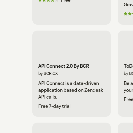
Free
Grav
API Connect 2.0 By BCR
ToD
by BCR.CX
by B
API Connect is a data-driven
Be a
application based on Zendesk
your
API calls.
Free
Free 7-day trial