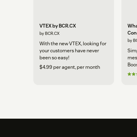
VTEX by BCR.CX
Wha
Con
by BCR.CX
by B
With the new VTEX, looking for
your customers have never
Sim
been so easy!
mes
Boos
$4.99 per agent, per month