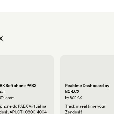
X
BX Softphone PABX
Realtime Dashboard by
ual
BCR.CX
5Telecom
by BCR.CX
phone do PABX Virtual na
Track in real time your
esk. API, CTI, 0800, 4004,
Zendesk!