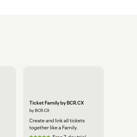
Ticket Family by BCR.CX
by BCR.CX
Create and link all tickets
together like a Family.