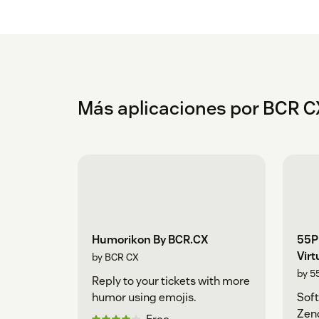
Más aplicaciones por BCR C
Humorikon By BCR.CX
55P
Virt
by BCR CX
by 5
Reply to your tickets with more
humor using emojis.
Soft
Zend