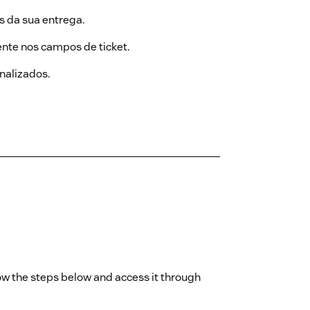
us da sua entrega.
ente nos campos de ticket.
inalizados.
low the steps below and access it through