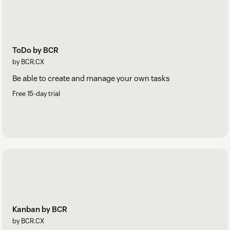
ToDo by BCR
by BCR.CX
Be able to create and manage your own tasks
Free 15-day trial
Kanban by BCR
by BCR.CX