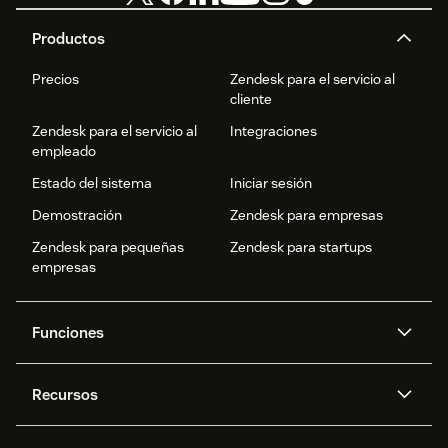
Productos
Precios
Zendesk para el servicio al
cliente
Zendesk para el servicio al
Integraciones
empleado
Estado del sistema
Iniciar sesión
Demostración
Zendesk para empresas
Zendesk para pequeñas
Zendesk para startups
empresas
Funciones
Agentes IA
Copiloto
Recursos
IA de Zendesk
Mensajería y chat en vivo
Centro de ayuda
Seguridad
Privacidad y protección de
Base de conocimientos