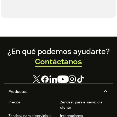
Footer
¿En qué podemos ayudarte?
Contáctanos
Productos
Precios
Zendesk para el servicio al
cliente
Zendesk para el servicio al
Integraciones