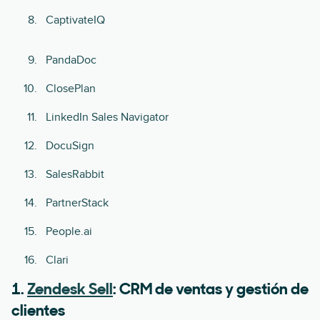
CaptivateIQ
PandaDoc
ClosePlan
LinkedIn Sales Navigator
DocuSign
SalesRabbit
PartnerStack
People.ai
Clari
1.
Zendesk Sell
: CRM de ventas y gestión de
clientes