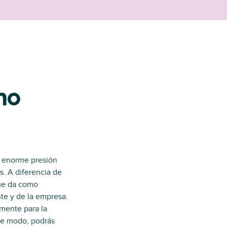
mo
a enorme presión
s. A diferencia de
que da como
nte y de la empresa.
mente para la
ste modo, podrás