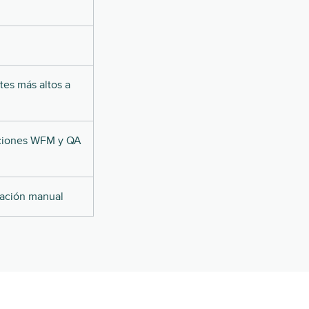
tes más altos a
uciones WFM y QA
mación manual