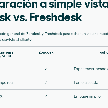
ación a simple vista
sk vs. Freshdesk
pción general de Zendesk y Freshdesk para echar un vistazo rápid
 servicio al cliente
.
tas para
Zendesk
Fresh
ejor CX
✓
Experiencia incone
mpo real
✓
Lento a escala
CX
✓
Enfoque amplio