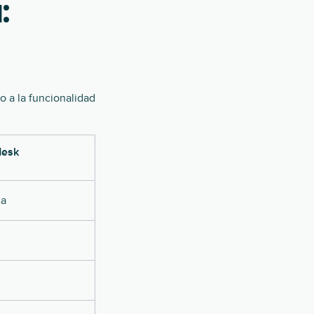
:
o a la funcionalidad
desk
xa