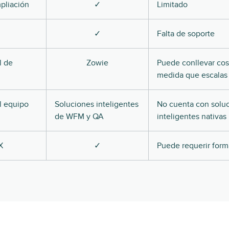
pliación
✓
Limitado
✓
Falta de soporte
l de
Zowie
Puede conllevar cos
medida que escalas
l equipo
Soluciones inteligentes
No cuenta con sol
de WFM y QA
inteligentes nativas
X
✓
Puede requerir for