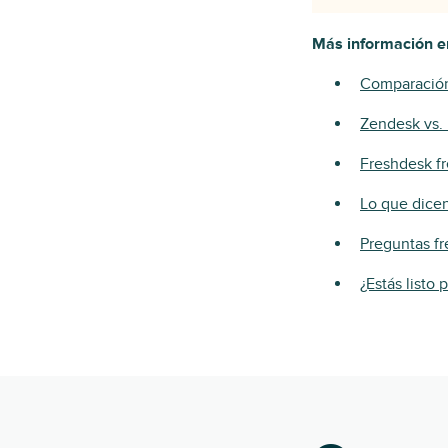
Más información en
Comparación 
Zendesk vs. 
Freshdesk fr
Lo que dicen
Preguntas f
¿Estás listo