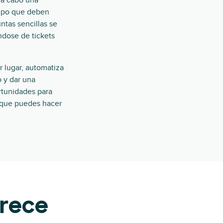
r a cabo una
empo que deben
ntas sencillas se
ndose de tickets
 lugar, automatiza
 y dar una
rtunidades para
o que puedes hacer
trece