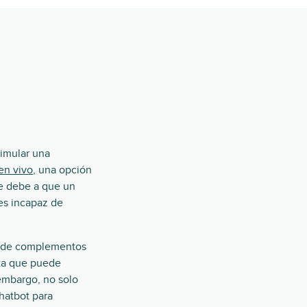
simular una
en vivo
, una opción
se debe a que un
es incapaz de
ma de complementos
nta que puede
 embargo, no solo
hatbot para