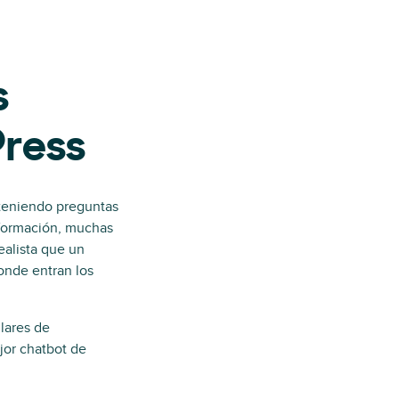
s
Press
 teniendo preguntas
información, muchas
ealista que un
onde entran los
lares de
ejor chatbot de