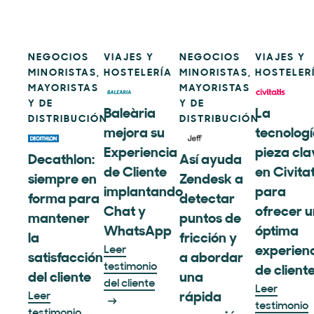
NEGOCIOS
VIAJES Y
NEGOCIOS
VIAJES Y
MINORISTAS,
HOSTELERÍA
MINORISTAS,
HOSTELER
MAYORISTAS
MAYORISTAS
Y DE
Y DE
Baleària
La
DISTRIBUCIÓN
DISTRIBUCIÓN
mejora su
tecnologí
Experiencia
pieza cla
Decathlon:
Así ayuda
de Cliente
en Civitat
siempre en
Zendesk a
implantando
para
forma para
detectar
Chat y
ofrecer 
mantener
puntos de
WhatsApp
óptima
la
fricción y
Leer
experien
satisfacción
a abordar
testimonio
de client
del cliente
una
del cliente
Leer
Leer
rápida
testimonio
testimonio