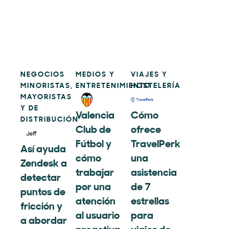
NEGOCIOS
MEDIOS Y
VIAJES Y
MINORISTAS,
ENTRETENIMIENTO
HOSTELERÍA
MAYORISTAS
Y DE
Valencia
Cómo
DISTRIBUCIÓN
Club de
ofrece
Fútbol y
TravelPerk
Así ayuda
cómo
una
Zendesk a
trabajar
asistencia
detectar
por una
de 7
puntos de
atención
estrellas
fricción y
al usuario
para
a abordar