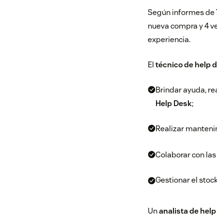
Según informes de
nueva compra y 4 v
experiencia.
El
técnico de help 
Brindar ayuda, re
Help Desk
;
Realizar manteni
Colaborar con las
Gestionar el stoc
Un
analista de hel