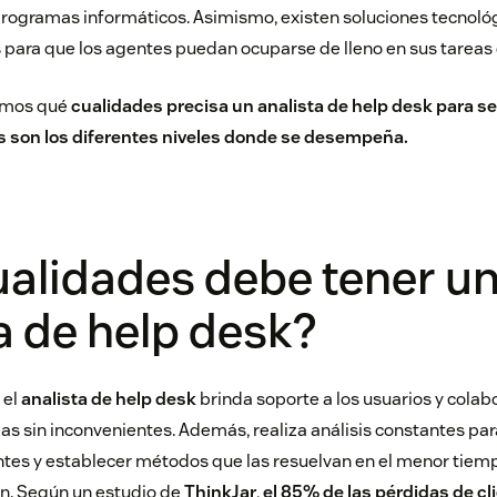
 programas informáticos. Asimismo, existen soluciones tecnoló
as para que los agentes puedan ocuparse de lleno en sus tareas
emos qué
cualidades precisa un analista de help desk para s
es son los diferentes niveles donde se desempeña.
ualidades debe tener u
a de help desk?
 el
analista de help desk
brinda soporte a los usuarios y cola
eas sin inconvenientes. Además, realiza análisis constantes pa
ntes y establecer métodos que las resuelvan en el menor tiempo
n. Según un estudio de
ThinkJar
,
el 85% de las pérdidas de cl