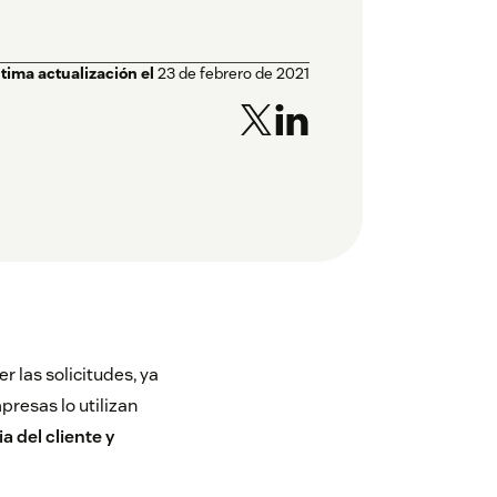
ltima actualización el
23 de febrero de 2021
r las solicitudes, ya
resas lo utilizan
a del cliente y