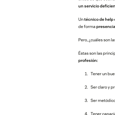
un servicio deficie
Un
técnico de help
de forma
presencia
Pero, ¿cuáles son l
Éstas son las princi
profesión:
Tener un bue
Ser claro y p
Ser metódico
Tener capaci