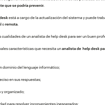
nte que se podría prevenir.
 desk
está a cargo de la actualización del sistema y puede trab
l
o
remota
.
as cualidades de un analista de help desk para ser un buen pro
pales características que necesita un
analista de help desk par
n dominio del lenguaje informático;
reciso en sus respuestas;
 y organizado;
dad para resolver inconvenientes inesperados;