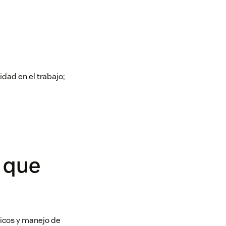
dad en el trabajo;
k que
icos y manejo de