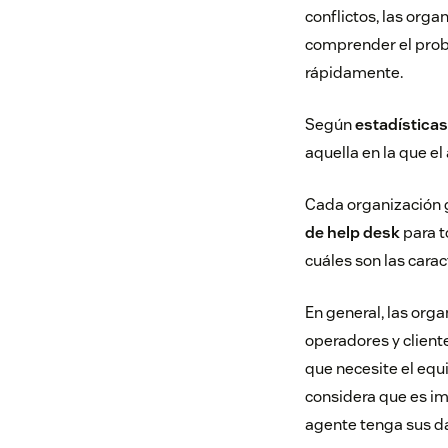
conflictos, las org
comprender el probl
rápidamente.
Según
estadística
aquella en la que e
Cada organización g
de help desk
para t
cuáles son las cara
En general, las org
operadores y client
que necesite el equ
considera que es im
agente tenga sus da