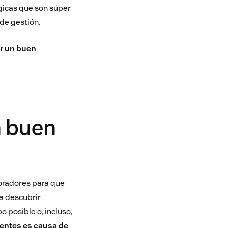
gicas que son súper
 de gestión.
er un buen
n buen
boradores para que
ra descubrir
 posible o, incluso,
ientes es causa de