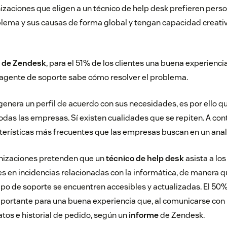
anizaciones que eligen a un técnico de help desk prefieren per
ema y sus causas de forma global y tengan capacidad creativ
s de Zendesk
, para el 51% de los clientes una buena experienci
l agente de soporte sabe cómo resolver el problema.
enera un perfil de acuerdo con sus necesidades, es por ello q
odas las empresas. Sí existen cualidades que se repiten. A co
cterísticas más frecuentes que las empresas buscan en un anal
anizaciones pretenden que un
técnico de help desk
asista a lo
es en incidencias relacionadas con la informática, de manera 
ipo de soporte se encuentren accesibles y actualizadas. El 50% 
portante para una buena experiencia que, al comunicarse con
tos e historial de pedido, según un
informe
de Zendesk.