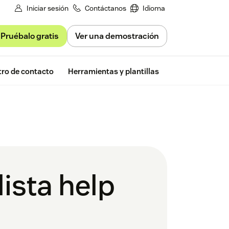
Iniciar sesión
Contáctanos
Idioma
Pruébalo gratis
Ver una demostración
Free trial
ro de contacto
Herramientas y plantillas
Zendesk Insigh
ista help