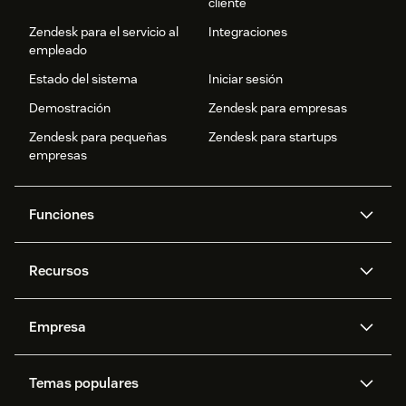
cliente
Zendesk para el servicio al
Integraciones
empleado
Estado del sistema
Iniciar sesión
Demostración
Zendesk para empresas
Zendesk para pequeñas
Zendesk para startups
empresas
Funciones
Agentes IA
Copiloto
Recursos
IA de Zendesk
Mensajería y chat en vivo
Centro de ayuda
Seguridad
Privacidad y protección de
Base de conocimientos
Empresa
datos avanzadas
API y programadores
Blog
Gestión de tickets
Voz
Acerca de nosotros
¿Qué es Zendesk?
Investigación con IA
Eventos y webinars
Temas populares
Foros de la comunidad
Informes y análisis
Ofertas de empleo
Inclusión y pertenencia
Historias de clientes
Academy