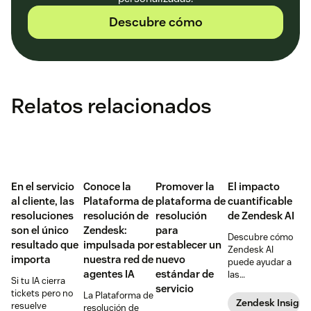
Descubre cómo
Relatos relacionados
En el servicio
Conoce la
Promover la
El impacto
al cliente, las
Plataforma de
plataforma de
cuantificable
resoluciones
resolución de
resolución
de Zendesk AI
son el único
Zendesk:
para
Descubre cómo
resultado que
impulsada por
establecer un
Zendesk AI
importa
nuestra red de
nuevo
puede ayudar a
agentes IA
estándar de
las
Si tu IA cierra
organizaciones a
servicio
tickets pero no
La Plataforma de
mejorar sus
Zendesk Insight
resuelve
resolución de