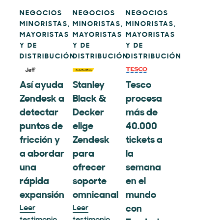
NEGOCIOS
NEGOCIOS
NEGOCIOS
MINORISTAS,
MINORISTAS,
MINORISTAS,
MAYORISTAS
MAYORISTAS
MAYORISTAS
Y DE
Y DE
Y DE
DISTRIBUCIÓN
DISTRIBUCIÓN
DISTRIBUCIÓN
Así ayuda
Stanley
Tesco
Zendesk a
Black &
procesa
detectar
Decker
más de
puntos de
elige
40.000
fricción y
Zendesk
tickets a
a abordar
para
la
una
ofrecer
semana
rápida
soporte
en el
expansión
omnicanal
mundo
Leer
Leer
con