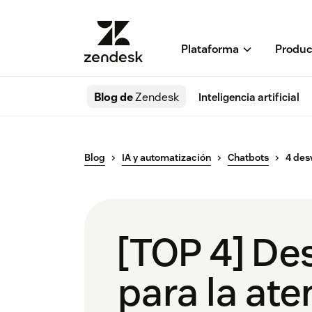
Plataforma
Produc
Blog de
Zendesk
Inteligencia artificial
Blog
IA y automatización
Chatbots
4 des
[TOP 4] De
para la ate