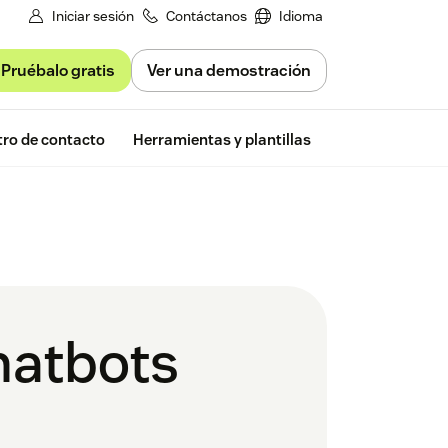
Iniciar sesión
Contáctanos
Idioma
Pruébalo gratis
Ver una demostración
Free trial
ro de contacto
Herramientas y plantillas
Zendesk Insigh
hatbots