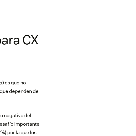
para CX
d
) es que no
a que dependen de
 negativo del
desafío importante
7%)
por la que los