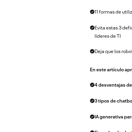
11 formas de util
Evita estas 3 defi
líderes de TI
Deja que los robo
En este artículo ap
4 desventajas de
3 tipos de chatb
IA generativa par