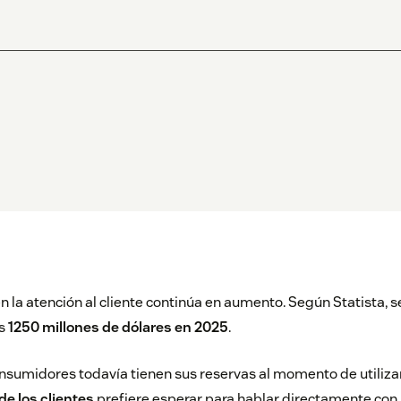
en la atención al cliente continúa en aumento. Según
Statista
, 
os
1250 millones de dólares en 2025
.
nsumidores todavía tienen sus reservas al momento de utiliza
e los clientes
prefiere esperar para hablar directamente co