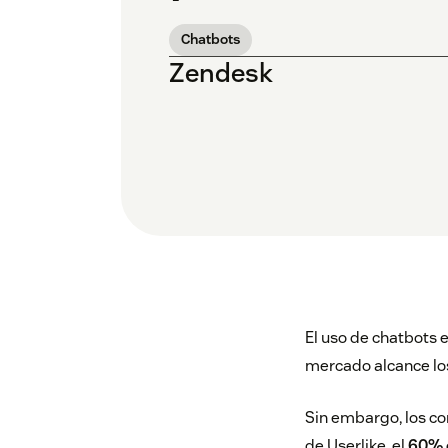
Chatbots
Zendesk
El uso de chatbots 
mercado alcance l
Sin embargo, los co
de
Userlike
, el
60% d