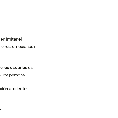
en imitar el
iones, emociones ni
e los usuarios
es
n una persona.
ción al cliente.
e