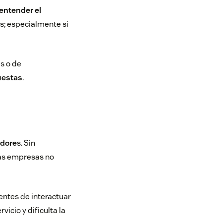
entender el
os; especialmente si
s o de
puestas
.
idore
s. Sin
las empresas no
ientes de interactuar
vicio y dificulta la