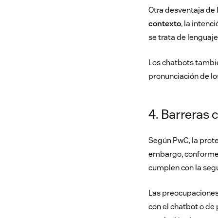
Otra desventaja de 
contexto
, la intenc
se trata de lenguaj
Los chatbots tambié
pronunciación de los
4. Barreras 
Según
PwC
, la pro
embargo, conforme 
cumplen con la seg
Las preocupaciones
con el chatbot o de 