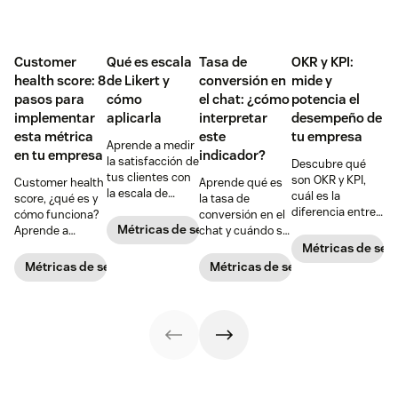
Customer
Qué es escala
Tasa de
OKR y KPI:
health score: 8
de Likert y
conversión en
mide y
pasos para
cómo
el chat: ¿cómo
potencia el
implementar
aplicarla
interpretar
desempeño de
esta métrica
este
tu empresa
Aprende a medir
en tu empresa
indicador?
la satisfacción de
Descubre qué
tus clientes con
son OKR y KPI,
Customer health
Aprende qué es
la escala de
cuál es la
score, ¿qué es y
la tasa de
Likert. Ejemplos
diferencia entre
cómo funciona?
conversión en el
de cuestionario
ambos y por qué
Métricas de servicio de atención al cliente
Aprende a
chat y cuándo se
tipo Likert y
son importantes
calcular este
considera que es
Métricas de serv
cómo analizar en
para el
indicador,
buena + cómo
Métricas de servicio de atención al cliente
Métricas de servicio de atención 
6 pasos.
desempeño +
siguiendo 8
interpretar esta
cómo
sencillos pasos y
métrica [CASOS
implementarlos
mejora la relación
DE ÉXITO].
con ejemplos.
con tus clientes.