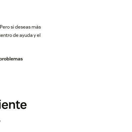
 Pero si deseas más
entro de ayuda y el
r problemas
iente
s