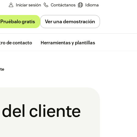
Iniciar sesión
Contáctanos
Idioma
Pruébalo gratis
Ver una demostración
Free trial
ro de contacto
Herramientas y plantillas
Zendesk Insigh
rte
del cliente