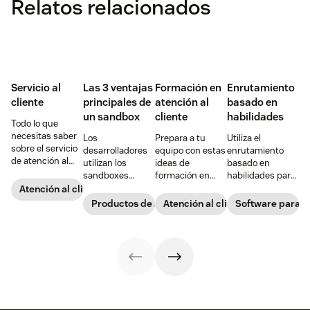
Relatos relacionados
Servicio al
Las 3 ventajas
Formación en
Enrutamiento
cliente
principales de
atención al
basado en
un sandbox
cliente
habilidades
Todo lo que
necesitas saber
Los
Prepara a tu
Utiliza el
sobre el servicio
desarrolladores
equipo con estas
enrutamiento
de atención al
utilizan los
ideas de
basado en
cliente y cómo
sandboxes
formación en
habilidades para
maximizar sus
desde los años
atención al
agilizar la gestión
Atención al cliente
beneficios para
70. En aquel
cliente para que
de tickets y
Productos de Zendesk
Atención al cliente
Software para c
garantizar el
entonces, igual
ofrezca
garantizar que
éxito de tu
que ahora, estos
experiencias del
los clientes
negocio.
entornos de
cliente
hablen con el
programación
excelentes.
agente mejor
controlados les
preparado para
permitían
resolver sus
trabajar sin
problemas. Esto
consecuencias
aumenta la