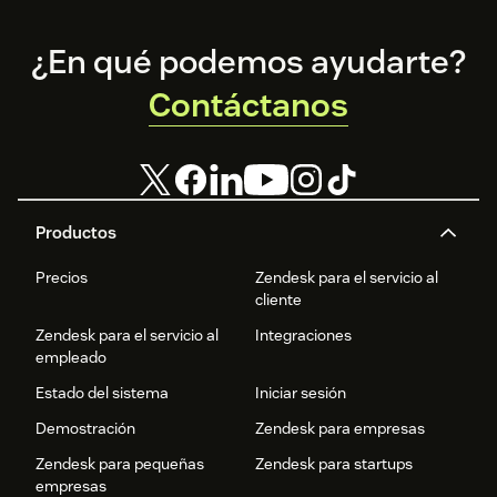
para el mundo
satisfacción del
real.
cliente y crea una
experiencia de
Footer
¿En qué podemos ayudarte?
cliente (CX) más
cómoda.
Contáctanos
Productos
Precios
Zendesk para el servicio al
cliente
Zendesk para el servicio al
Integraciones
empleado
Estado del sistema
Iniciar sesión
Demostración
Zendesk para empresas
Zendesk para pequeñas
Zendesk para startups
empresas