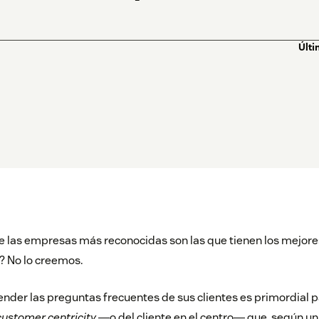
Últi
e las empresas más reconocidas son las que tienen los mejor
? No lo creemos.
nder las preguntas frecuentes de sus clientes es primordial 
customer centricity
―o del cliente en el centro― que, según
un