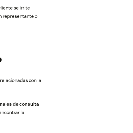
ente se irrite
un representante o
?
relacionadas con la
anales de consulta
encontrar la