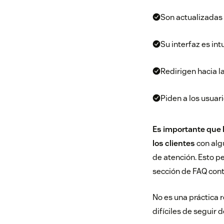
Son actualizadas 
Su interfaz es int
Redirigen hacia l
Piden a los usuar
Es importante que
los clientes
con alg
de atención
. Esto p
sección de FAQ con
No es una práctic
difíciles de seguir