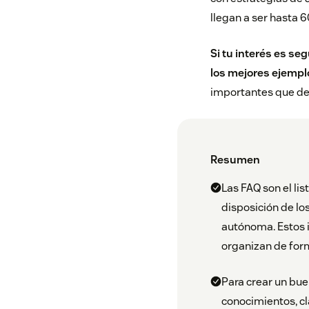
llegan a ser hasta 
Si tu interés es se
los mejores ejempl
importantes que deb
Resumen
Las FAQ son el li
disposición de lo
autónoma. Estos i
organizan de form
Para crear un bue
conocimientos, cl