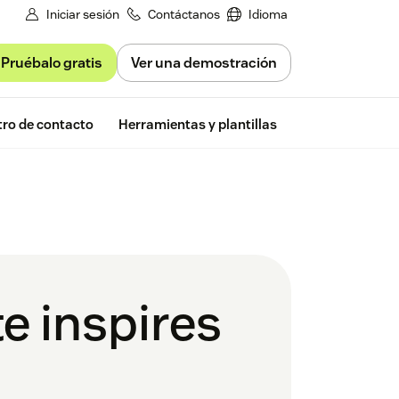
Iniciar sesión
Contáctanos
Idioma
Pruébalo gratis
Ver una demostración
Free trial
ro de contacto
Herramientas y plantillas
Zendesk Insigh
e inspires