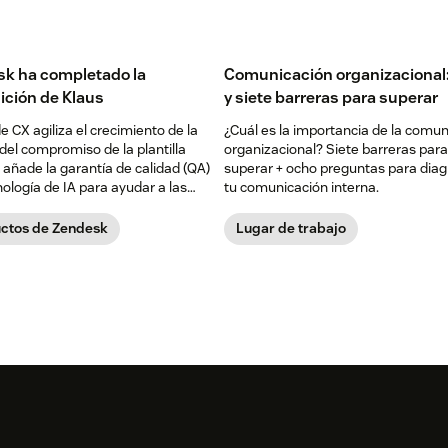
k ha completado la
Comunicación organizacional:
ición de Klaus
y siete barreras para superar
 de CX agiliza el crecimiento de la
¿Cuál es la importancia de la comu
del compromiso de la plantilla
organizacional? Siete barreras para
añade la garantía de calidad (QA)
superar + ocho preguntas para diag
ología de IA para ayudar a las
tu comunicación interna.
s a ofrecer experiencias
ntes a los clientes.
ctos de Zendesk
Lugar de trabajo