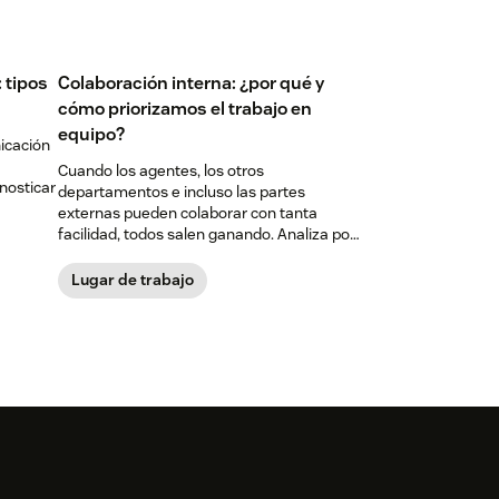
 tipos
Colaboración interna: ¿por qué y
cómo priorizamos el trabajo en
equipo?
nicación
Cuando los agentes, los otros
nosticar
departamentos e incluso las partes
externas pueden colaborar con tanta
facilidad, todos salen ganando. Analiza por
qué la colaboración interna es sinónimo de
una atención al cliente excelente
Lugar de trabajo