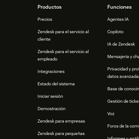
Footer
Productos
Funciones
Precios
Agentes IA
Zendesk para el servicio al
Copiloto
cliente
IA de Zendesk
Zendesk para el servicio al
Mensajería y cha
empleado
Privacidad y pro
Integraciones
datos avanzada
Estado del sistema
Base de conoci
Iniciar sesión
Gestión de ticke
Demostración
Voz
Zendesk para empresas
Foros de la co
Zendesk para pequeñas
Informes y análi