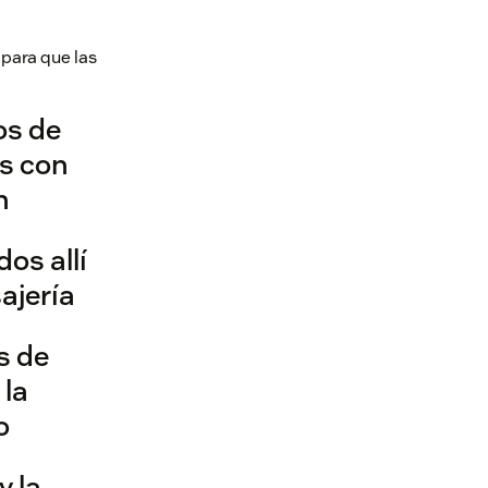
 para que las
os de
os con
n
os allí
ajería
s de
 la
o
y la