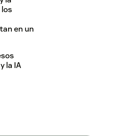
 los
tan en un
esos
 la IA