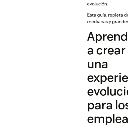
evolución.
Esta guía, repleta 
medianas y grandes
Aprend
a crear
una
experi
evoluc
para lo
emplea