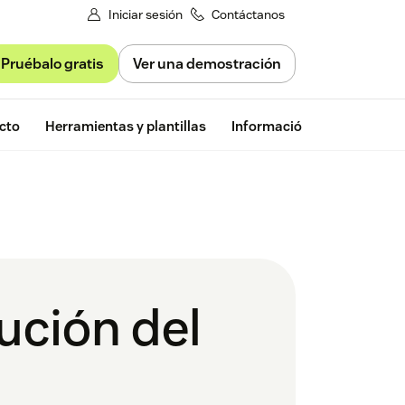
Iniciar sesión
Contáctanos
Pruébalo gratis
Ver una demostración
Prueba gratu
cto
Herramientas y plantillas
Información de Zendesk
ución del