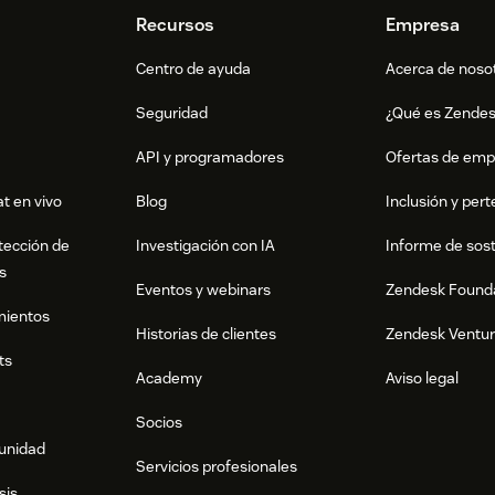
Recursos
Empresa
Centro de ayuda
Acerca de noso
Seguridad
¿Qué es Zende
API y programadores
Ofertas de emp
t en vivo
Blog
Inclusión y per
tección de
Investigación con IA
Informe de sost
s
Eventos y webinars
Zendesk Found
mientos
Historias de clientes
Zendesk Ventu
ts
Academy
Aviso legal
Socios
munidad
Servicios profesionales
sis