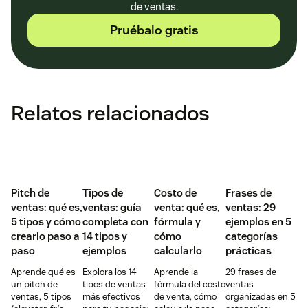
de ventas.
Pruébalo gratis
Relatos relacionados
Pitch de
Tipos de
Costo de
Frases de
ventas: qué es,
ventas: guía
venta: qué es,
ventas: 29
5 tipos y cómo
completa con
fórmula y
ejemplos en 5
crearlo paso a
14 tipos y
cómo
categorías
paso
ejemplos
calcularlo
prácticas
Aprende qué es
Explora los 14
Aprende la
29 frases de
un pitch de
tipos de ventas
fórmula del costo
ventas
ventas, 5 tipos
más efectivos
de venta, cómo
organizadas en 5