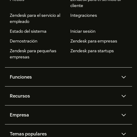
cliente
Zendesk para el servicio al
Integraciones
empleado
Estado del sistema
Iniciar sesión
Demostración
Zendesk para empresas
Zendesk para pequeñas
Zendesk para startups
empresas
Funciones
Agentes IA
Copiloto
Recursos
IA de Zendesk
Mensajería y chat en vivo
Centro de ayuda
Seguridad
Privacidad y protección de
Base de conocimientos
Empresa
datos avanzadas
API y programadores
Blog
Gestión de tickets
Voz
Acerca de nosotros
¿Qué es Zendesk?
Investigación con IA
Eventos y webinars
Temas populares
Foros de la comunidad
Informes y análisis