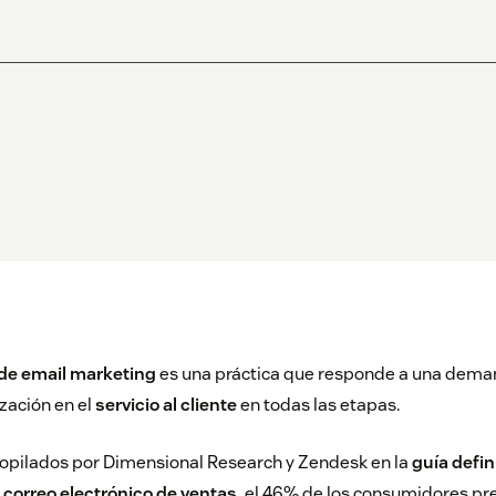
de email marketing
es una práctica que responde a una deman
zación en el
servicio al cliente
en todas las etapas.
copilados por Dimensional Research y Zendesk en la
guía defini
correo electrónico de ventas,
el 46% de los consumidores pr