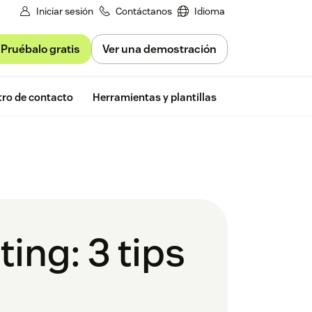
Iniciar sesión
Contáctanos
Idioma
Pruébalo gratis
Ver una demostración
Free trial
ro de contacto
Herramientas y plantillas
Zendesk Insigh
ing: 3 tips