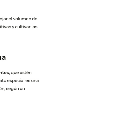
ejar el volumen de
vas y cultivar las
na
ntes
, que estén
rato especial es una
ón, según un