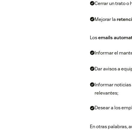
Cerrar un trato o 
Mejorar la
retenci
Los
emails automa
Informar el mant
Dar avisos a equ
Informar noticias
relevantes;
Desear a los emp
En otras palabras, 