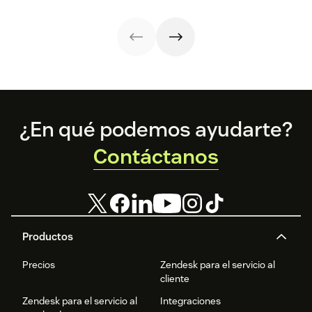
CX y reducir los
costes.
Footer
¿En qué podemos ayudarte?
Contáctanos
Productos
Precios
Zendesk para el servicio al
cliente
Zendesk para el servicio al
Integraciones