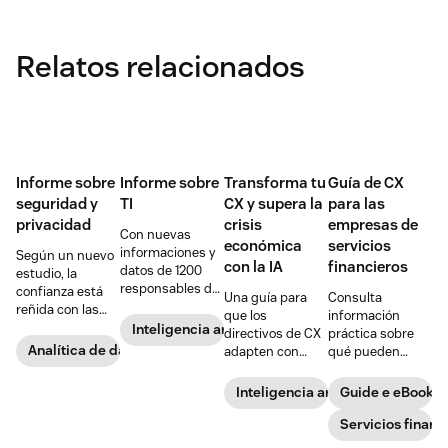
Relatos relacionados
Informe sobre
Informe sobre
Transforma tu
Guía de CX
seguridad y
TI
CX y supera la
para las
privacidad
crisis
empresas de
Con nuevas
económica
servicios
informaciones y
Según un nuevo
con la IA
financieros
datos de 1200
estudio, la
responsables de
confianza está
Una guía para
Consulta
TI sobre IA,
reñida con las
que los
información
privacidad de
expectativas de
Inteligencia artificial
directivos de CX
práctica sobre
datos y
personalización
Analítica de datos del cliente
adapten con
qué pueden
estrategias de
de los
éxito la IA a la
hacer las
CX
consumidores.
atención al
empresas de
Inteligencia artificial
Guide e eBook
Así es como lo
cliente cuando
servicios
ven los directivos
se enfrentan a la
financieros para
Servicios financ
de TI.
incertidumbre.
transformar la