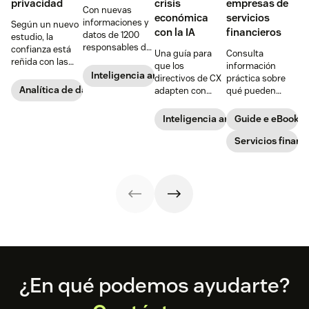
privacidad
crisis
empresas de
Con nuevas
económica
servicios
informaciones y
Según un nuevo
con la IA
financieros
datos de 1200
estudio, la
responsables de
confianza está
Una guía para
Consulta
TI sobre IA,
reñida con las
que los
información
privacidad de
expectativas de
Inteligencia artificial
directivos de CX
práctica sobre
datos y
personalización
Analítica de datos del cliente
adapten con
qué pueden
estrategias de
de los
éxito la IA a la
hacer las
CX
consumidores.
atención al
empresas de
Inteligencia artificial
Guide e eBook
Así es como lo
cliente cuando
servicios
ven los directivos
se enfrentan a la
financieros para
Servicios financ
de TI.
incertidumbre.
transformar la
CX y reducir los
costes.
Footer
¿En qué podemos ayudarte?