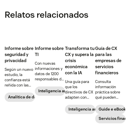
Relatos relacionados
Informe sobre
Informe sobre
Transforma tu
Guía de CX
seguridad y
TI
CX y supera la
para las
privacidad
crisis
empresas de
Con nuevas
económica
servicios
informaciones y
Según un nuevo
con la IA
financieros
datos de 1200
estudio, la
responsables de
confianza está
Una guía para
Consulta
TI sobre IA,
reñida con las
que los
información
privacidad de
expectativas de
Inteligencia artificial
directivos de CX
práctica sobre
datos y
personalización
Analítica de datos del cliente
adapten con
qué pueden
estrategias de
de los
éxito la IA a la
hacer las
CX
consumidores.
atención al
empresas de
Inteligencia artificial
Guide e eBook
Así es como lo
cliente cuando
servicios
ven los directivos
se enfrentan a la
financieros para
Servicios financ
de TI.
incertidumbre.
transformar la
CX y reducir los