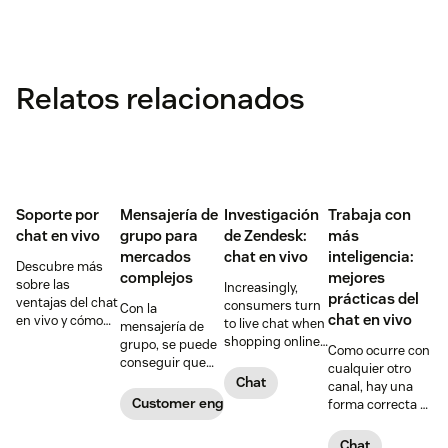
Relatos relacionados
Soporte por
Mensajería de
Investigación
Trabaja con
chat en vivo
grupo para
de Zendesk:
más
mercados
chat en vivo
inteligencia:
Descubre más
complejos
mejores
sobre las
Increasingly,
prácticas del
ventajas del chat
consumers turn
Con la
chat en vivo
en vivo y cómo
to live chat when
mensajería de
utilizar los
shopping online,
grupo, se puede
Como ocurre con
servicios de
and a growing
conseguir que
cualquier otro
soporte por chat
number of
todos los
Chat
canal, hay una
en tu empresa.
consumers say it
componentes de
Customer engagement
forma correcta y
is their preferred
un mercado
otra menos
way to engage
complejo
eficaz de ofrecer
Chat