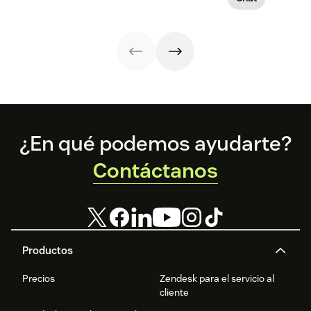
with support
marchen a la
chat en vivo a los
perfección, como
clientes. He aquí
un perfecto
algunas buenas
engranaje.
prácticas
básicas del chat
en vivo.
Footer
¿En qué podemos ayudarte?
Contáctanos
Productos
Precios
Zendesk para el servicio al
cliente