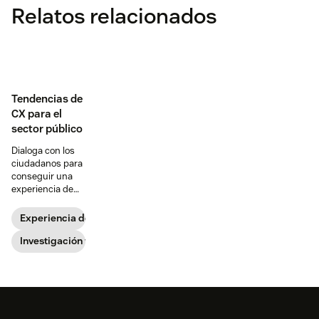
Relatos relacionados
Tendencias de
CX para el
sector público
Dialoga con los
ciudadanos para
conseguir una
experiencia de
servicios
públicos fluida
Experiencia de cliente
en todos los
canales.
Investigación y tendencias