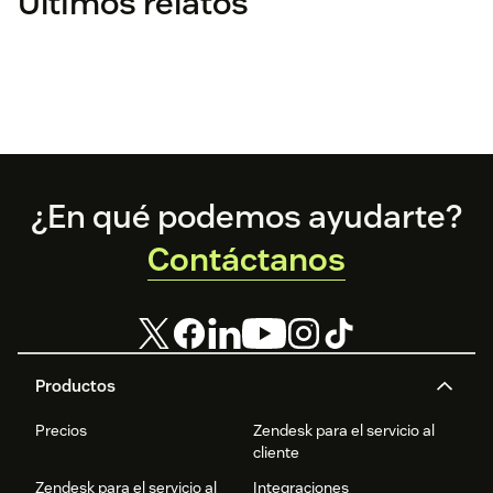
Últimos relatos
Footer
¿En qué podemos ayudarte?
Contáctanos
Productos
Precios
Zendesk para el servicio al
cliente
Zendesk para el servicio al
Integraciones