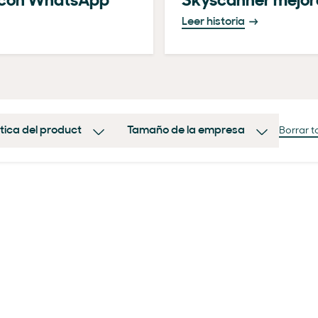
X con WhatsApp
Skyscanner mejora
Leer historia
tica del product
Tamaño de la empresa
Borrar 