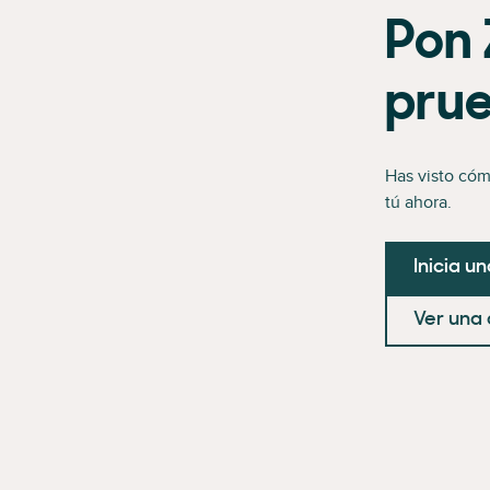
Pon 
pru
Has visto cóm
tú ahora.
Inicia u
Ver una