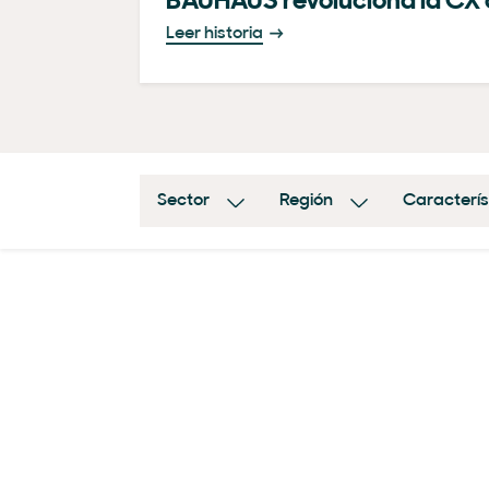
BAUHAUS revoluciona la C
Leer historia
Sector
Región
Caracterís