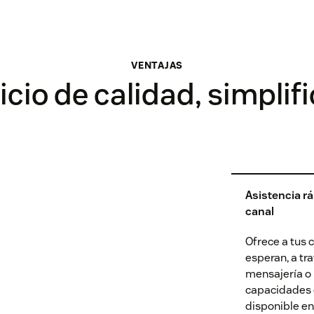
VENTAJAS
icio de calidad, simplif
Asistencia rá
canal
Ofrece a tus c
esperan, a tra
mensajería o 
capacidades d
disponible e