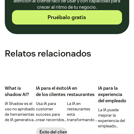
atención al cliente fácil de usar y con capacidad para
crecer al ritmo de tu negocio.
Pruébalo gratis
Relatos relacionados
What is
IA para el éxito
IA en
IA para la
shadow AI?
de los clientes
restaurantes
experiencia
del empleado
IA Shadow es el
Usa IA para
La IA en
uso no aprobado
customer
restaurantes
La IA puede
de herramientas
success para
está
mejorar la
de IA generativa
crear recorridos
transformando la
experiencia del
y características
personalizados,
industria de
empleado
por parte de
reducir el
alimentos con un
destacando sus
Éxito del cliente