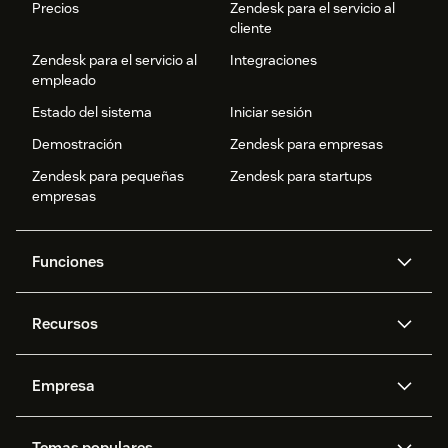
Precios
Zendesk para el servicio al
cliente
Zendesk para el servicio al
Integraciones
empleado
Estado del sistema
Iniciar sesión
Demostración
Zendesk para empresas
Zendesk para pequeñas
Zendesk para startups
empresas
Funciones
Agentes IA
Copiloto
Recursos
IA de Zendesk
Mensajería y chat en vivo
Centro de ayuda
Seguridad
Privacidad y protección de
Base de conocimientos
Empresa
datos avanzadas
API y programadores
Blog
Gestión de tickets
Voz
Acerca de nosotros
¿Qué es Zendesk?
Investigación con IA
Eventos y webinars
Temas populares