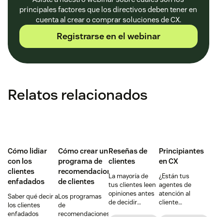
principales factores que los directivos deben tener en
cuenta al crear o comprar soluciones de CX.
Registrarse en el webinar
Relatos relacionados
Cómo lidiar
Cómo crear un
Reseñas de
Principiantes
con los
programa de
clientes
en CX
clientes
recomendaciones
La mayoría de
¿Están tus
enfadados
de clientes
tus clientes leen
agentes de
opiniones antes
atención al
Saber qué decir a
Los programas
de decidir
cliente
los clientes
de
comprar un
desbordados?
enfadados
recomendaciones