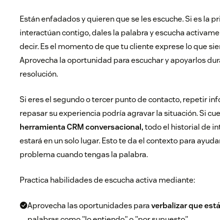
Están enfadados y quieren que se les escuche. Si es la p
interactúan contigo, dales la palabra y escucha activam
decir. Es el momento de que tu cliente exprese lo que si
Aprovecha la oportunidad para escuchar y apoyarlos dur
resolución.
Si eres el segundo o tercer punto de contacto, repetir in
repasar su experiencia podría agravar la situación. Si cu
herramienta CRM conversacional,
todo el historial de i
estará en un solo lugar. Esto te da el contexto para ayuda
problema cuando tengas la palabra.
Practica habilidades de escucha activa mediante:
Aprovecha las oportunidades para
verbalizar que es
palabras como "lo entiendo" o "por supuesto".