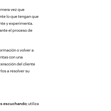
rimera vez que
ente lo que tengan que
ente y experimenta.
ante el proceso de
formación o volver a
entas con una
nteracción del cliente
rlos a resolver su
tás escuchando
; utiliza