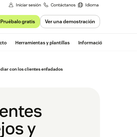
Iniciar sesión
Contáctanos
Idioma
Pruébalo gratis
Ver una demostración
Prueba gratu
cto
Herramientas y plantillas
Información de Zendesk
diar con los clientes enfadados
ientes
jos y