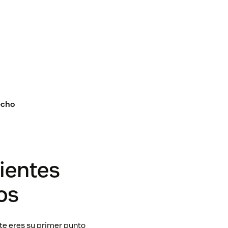
echo
lientes
os
te eres su primer punto