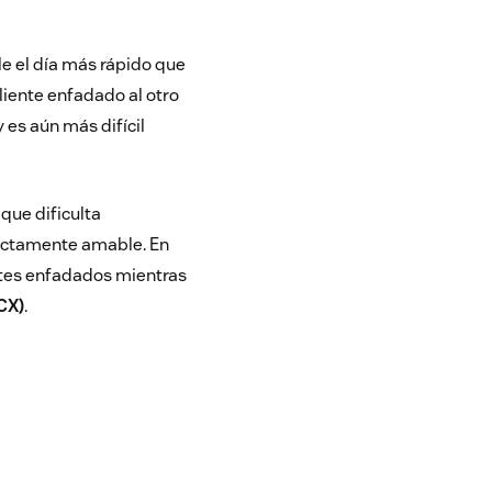
e el día más rápido que
liente enfadado al otro
y es aún más difícil
 que dificulta
fectamente amable. En
ntes enfadados mientras
(CX)
.