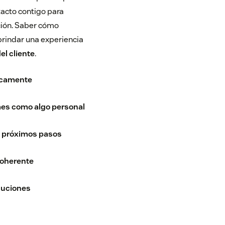
tacto contigo para
ción. Saber cómo
brindar una experiencia
del cliente
.
ticamente
mes como algo personal
s próximos pasos
oherente
luciones