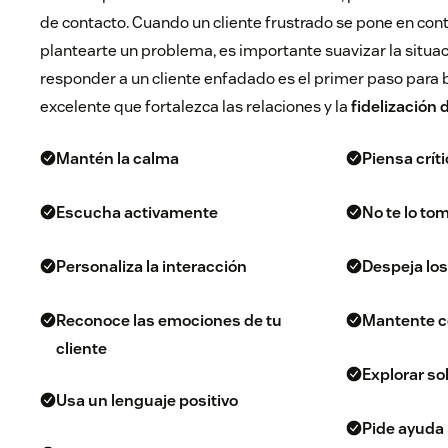
de contacto. Cuando un cliente frustrado se pone en con
plantearte un problema, es importante suavizar la situa
responder a un cliente enfadado es el primer paso para 
excelente que fortalezca las relaciones y la
fidelización 
Mantén la calma
Piensa crí
Escucha activamente
No te lo to
Personaliza la interacción
Despeja lo
Reconoce las emociones de tu
Mantente c
cliente
Explorar so
Usa un lenguaje positivo
Pide ayuda