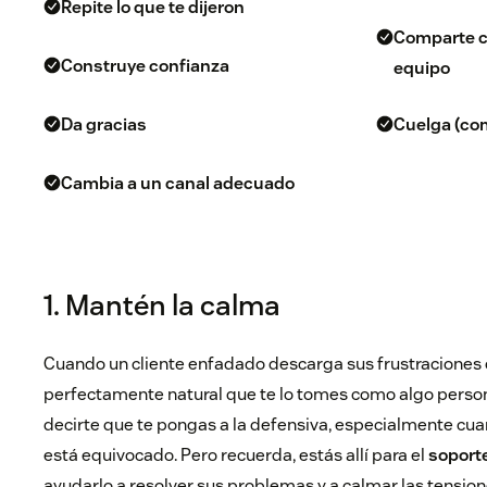
Repite lo que te dijeron
Comparte c
Construye confianza
equipo
Da gracias
Cuelga (co
Cambia a un canal adecuado
1. Mantén la calma
Cuando un cliente enfadado descarga sus frustraciones c
perfectamente natural que te lo tomes como algo person
decirte que te pongas a la defensiva, especialmente cua
está equivocado. Pero recuerda, estás allí para el
soporte
ayudarlo a resolver sus problemas y a calmar las tension