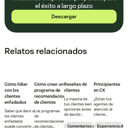
el éxito a largo plazo
Descargar
Relatos relacionados
Cómo lidiar
Cómo crear un
Reseñas de
Principiantes
con los
programa de
clientes
en CX
clientes
recomendaciones
La mayoría de
¿Están tus
enfadados
de clientes
tus clientes leen
agentes de
opiniones antes
atención al
Saber qué decir a
Los programas
de decidir
cliente
los clientes
de
comprar un
desbordados?
enfadados
recomendaciones
producto o
¿No tienes
Comentarios de los clientes
Experiencia de c
puede convertir
de clientes