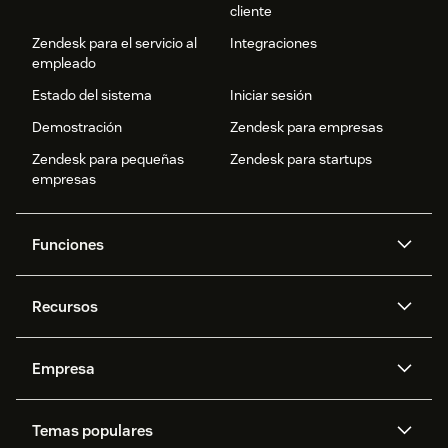
cliente
Zendesk para el servicio al
Integraciones
empleado
Estado del sistema
Iniciar sesión
Demostración
Zendesk para empresas
Zendesk para pequeñas
Zendesk para startups
empresas
Funciones
Agentes IA
Copiloto
Recursos
IA de Zendesk
Mensajería y chat en vivo
Centro de ayuda
Seguridad
Privacidad y protección de
Base de conocimientos
Empresa
datos avanzadas
API y programadores
Blog
Gestión de tickets
Voz
Acerca de nosotros
¿Qué es Zendesk?
Investigación con IA
Eventos y webinars
Temas populares
Foros de la comunidad
Informes y análisis
Ofertas de empleo
Inclusión y pertenencia
Historias de clientes
Academy