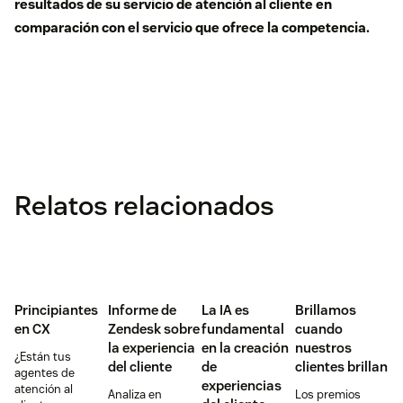
resultados de su servicio de atención al cliente en
comparación con el servicio que ofrece la competencia.
Relatos relacionados
Principiantes
Informe de
La IA es
Brillamos
en CX
Zendesk sobre
fundamental
cuando
la experiencia
en la creación
nuestros
¿Están tus
del cliente
de
clientes brillan
agentes de
experiencias
atención al
Analiza en
Los premios